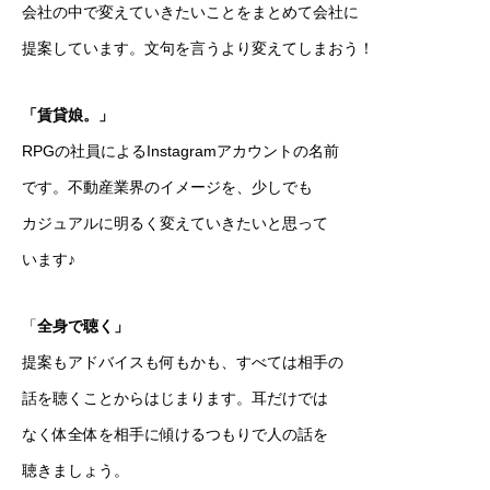
会社の中で変えていきたいことをまとめて会社に
提案しています。文句を言うより変えてしまおう！
「賃貸娘。」
RPGの社員による
Instagram
アカウントの名前
です。不動産業界のイメージを、少しでも
カジュアルに明るく
変えていきたいと思って
います♪
「
全身で聴く」
提案もアドバイスも何もかも、すべては相手の
WHAT’S RPG
RPGとは
話を聴くことからはじまります
。耳だけでは
WHAT WE DO
わたしたちの仕事
なく体全体を相手に傾けるつもりで人の話を
聴きましょう。
JOIN US
採用について