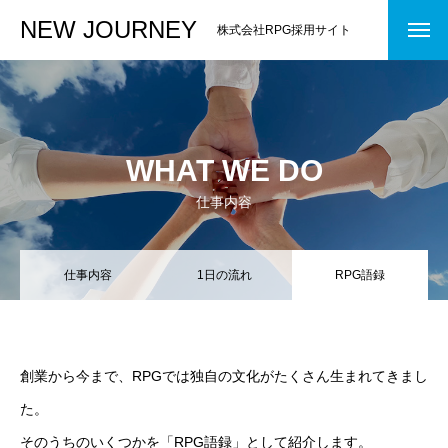
NEW JOURNEY
株式会社RPG採用サイト
WHAT WE DO
仕事内容
仕事内容
1日の流れ
RPG語録
創業から今まで、RPGでは独自の文化がたくさん生まれてきまし
た。
そのうちのいくつかを「RPG語録」として紹介します。