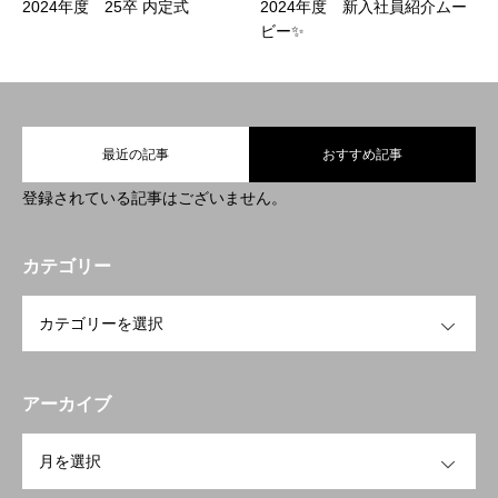
WHAT’S RPG
RPGとは
2024年度 25卒 内定式
2024年度 新入社員紹介ムー
ビー✨
WHAT WE DO
わたしたちの仕事
JOIN US
採用について
最近の記事
おすすめ記事
登録されている記事はございません。
コーポレートサイトを見る
カテゴリー
OPEN
アーカイブ
OPEN