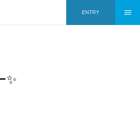
ENTRY
ー✨