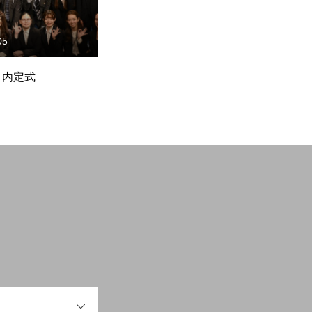
05
2023.06.01
わたしたちの仕事
 内定式
インドネシアへの挑戦がはじ
R
まる。
✍
採用について
OPEN